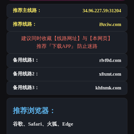
推荐主线路：
34.96.227.59:31204
推荐线路：
i9zciw.com
建议同时收藏【线路网址】与【本网页】
推荐『下载APP』 防止迷路
备用线路1：
rlvf0d.com
备用线路2：
x8xmt.com
备用线路3：
khfnmk.com
推荐浏览器：
谷歌、Safari、火狐、Edge