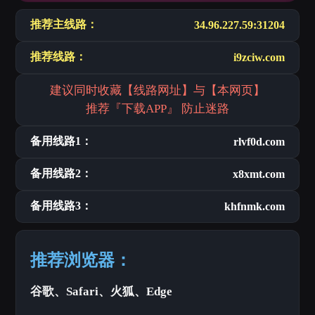
推荐主线路：
34.96.227.59:31204
推荐线路：
i9zciw.com
建议同时收藏【线路网址】与【本网页】
推荐『下载APP』 防止迷路
备用线路1：
rlvf0d.com
备用线路2：
x8xmt.com
备用线路3：
khfnmk.com
推荐浏览器：
谷歌、Safari、火狐、Edge